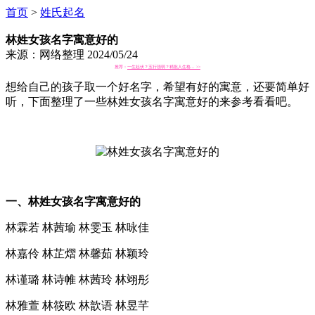
首页
>
姓氏起名
林姓女孩名字寓意好的
来源：网络整理 2024/05/24
推荐：
一生起伏？五行强弱？精批人生格... >>
想给自己的孩子取一个好名字，希望有好的寓意，还要简单好
听，下面整理了一些林姓女孩名字寓意好的来参考看看吧。
一、林姓女孩名字寓意好的
林霖若 林茜瑜 林雯玉 林咏佳
林嘉伶 林芷熠 林馨茹 林颖玲
林谨璐 林诗帷 林茜玲 林翊彤
林雅萱 林筱欧 林歆语 林昱芊