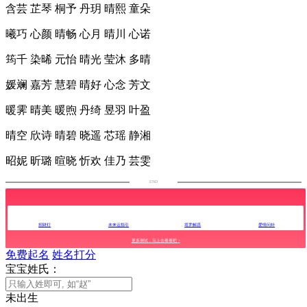
含芸 芷琴 桐予 丹玥 晴熙 童朵
曦巧 心颜 晴畅 心月 晴川 心诺
筠千 染晞 元怡 晴光 莹沐 多晴
媛斓 嘉芳 慧碧 晴好 心念 芳文
暖霁 晴美 暖煦 丹绮 昱羽 叶盈
晴空 欣诗 晴碧 晓遥 芯瑶 静湘
昭妮 昕璐 暄晓 忻欢 佳乃 芸雯
END
招财灯
未来运指引
塔罗解惑
爱情问卦
更多测试，马上去看看吧 >
免费起名
姓名打分
宝宝姓氏：
未出生