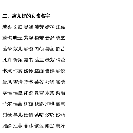
二、寓意好的女孩名字
若柔 文煦 昱娴 沛芳 婕琴 江嘉
蔚琪 晓玉 紫馨 樱若 云舒 晓艺
菡兮 紫儿 静璇 向萌 馨菡 歆昔
凡卉 忻宛 嘉书 菡兰 薇紫 晴蕊
琳淑 玮宸 媛伶 丝嫙 含婷 静悦
曼风 雪清 抒琳 芸芯 巧臻 彨晓
雯瑶 瑶昱 如盈 灵雪 水柔 梨瑜
菲尔 瑶茜 柳旋 秋影 沛琪 丽慧
甜薇 慕儿 媱倩 紫晴 汐璐 妙筠
雅静 江蓉 菲莎 韵蓝 雨鸾 慧萍