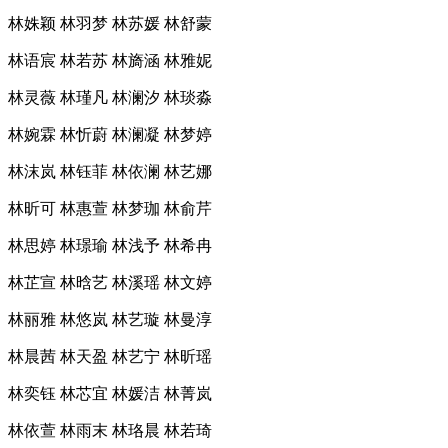
林姝颖 林羽梦 林苏媛 林舒蒙
林语宸 林若苏 林旖涵 林雅妮
林灵薇 林瑾凡 林澜汐 林琰淼
林婉霖 林忻蔚 林澜凝 林梦婷
林沫岚 林钰菲 林依澜 林艺娜
林昕可 林惠萱 林梦珈 林俞芹
林思婷 林璟瑜 林浅予 林希冉
林芷宣 林晗艺 林溪瑶 林文婷
林丽雅 林悠岚 林艺璇 林曼淳
林晨茜 林天盈 林艺宁 林昕瑶
林奕钰 林芯宜 林媛洁 林菁岚
林依萱 林雨末 林珞晨 林若琦