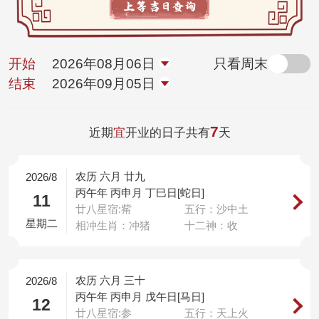
开始
2026年08月06日
只看周末
结束
2026年09月05日
7
近期
宜
开业的日子共有
天
农历 六月 廿九
2026/8
丙午年 丙申月 丁巳日[蛇日]
11
廿八星宿:觜
五行：沙中土
星期二
相冲生肖：冲猪
十二神：收
农历 六月 三十
2026/8
丙午年 丙申月 戊午日[马日]
12
廿八星宿:参
五行：天上火