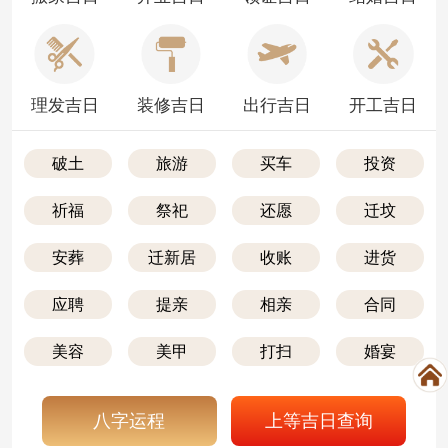
理发吉日
装修吉日
出行吉日
开工吉日
破土
旅游
买车
投资
祈福
祭祀
还愿
迁坟
安葬
迁新居
收账
进货
应聘
提亲
相亲
合同
美容
美甲
打扫
婚宴
八字运程
上等吉日查询