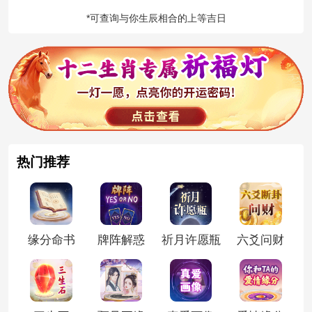
*可查询与你生辰相合的上等吉日
热门推荐
缘分命书
牌阵解惑
祈月许愿瓶
六爻问财